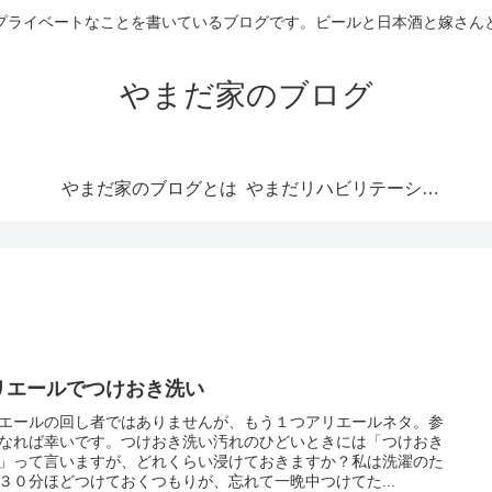
プライベートなことを書いているブログです。ビールと日本酒と嫁さん
やまだ家のブログ
やまだ家のブログとは
やまだリハビリテーションらぼ
リエールでつけおき洗い
エールの回し者ではありませんが、もう１つアリエールネタ。参
なれば幸いです。つけおき洗い汚れのひどいときには「つけおき
」って言いますが、どれくらい浸けておきますか？私は洗濯のた
３０分ほどつけておくつもりが、忘れて一晩中つけてた...