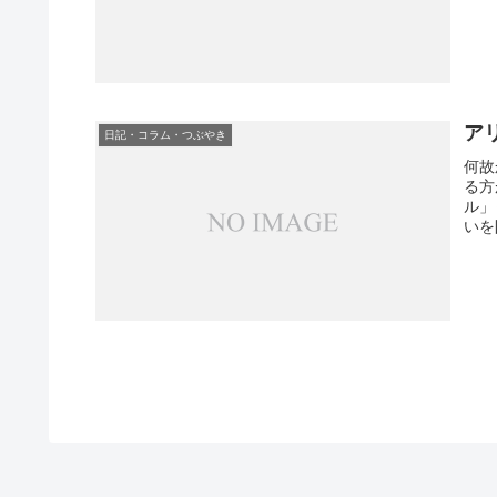
ア
日記・コラム・つぶやき
何故
る方
ル」
いを