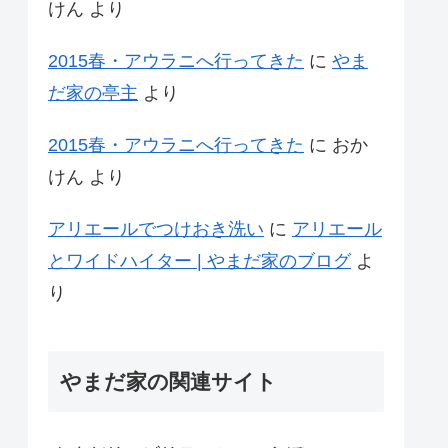
けん
より
2015春・アウラニへ行ってきた
に
やま
だ家の亭主
より
2015春・アウラニへ行ってきた
に
おか
けん
より
アリエールでつけおき洗い
に
アリエール
とワイドハイター | やまだ家のブログ
よ
り
やまだ家の関連サイト