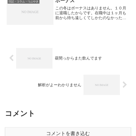
ボーナス
日記・コラム・つぶやき
この冬はボーナスはありません。１０月
に退職したからです。在職中は１ヶ月も
前から待ち遠しくてしかたのなかったボ
ーナス。ないとなればそれはそれで、残
念なのですが、思っていたほどのショッ
クはありません。新しい仕事場を探すこ
とと、今やっているアルバ...
昼間っからまた飲んでます
解析がよーわかりません
コメント
コメントを書き込む