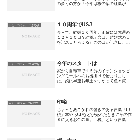
の多くの方が「今年は桜の葉の紅葉がき
れいだ！」「今まではあまり気付かなか
ったが意外と桜っていいねえ」との声を
多く聞きました。吹田ではほとんど桜の
葉は散ってしまいましたが...
１０周年でUSJ
日記・コラム・つぶやき
今月で、結婚１０周年。正確には先週の
１２月１０日が結婚記念日、結婚式の日
を記念日と考えるとこの日が記念日。役
所に婚姻届を出したのはもう少し後です
が。１０周年の記念に向けてせっせとた
めていた５００円玉貯金を先日両替した
ところ８万円くらいになり...
今年のスタートは
日記・コラム・つぶやき
家から自転車で１５分のイオンショッピ
ングモールへのお出掛けで始まりまし
た。娘は早速お年玉をつかって色々買っ
ていたようです。２日は私の実家にて家
族が集まっての宴会。大人が１０人、小
学６年生をトップにうちの次女２歳まで
子供が５人集まっての大宴会...
印税
日記・コラム・つぶやき
ちょっとあこがれの響きのある言葉「印
税」本やらCDなどが売れたときにその作
者に入るお金の事。「税」という言葉は
つきますが、支払うのではなくもらえる
お金の事です。言葉の由来についてはこ
ちらをどうぞ。実は昨年、自分の職業の
分野の雑誌に２ページほ...