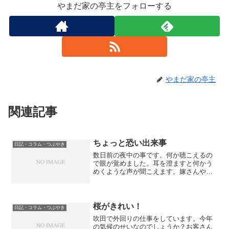
やまだ家の亭主をフォローする
やまだ家の亭主
関連記事
ちょっと恐い出来事
日記・コラム・つぶやき
数日前の夜中の事です。何か聴こえるの
で眼が覚めました。耳を澄ますと何かう
めくような声が聞こえます。嫁さんや娘
の寝言とはちょっと違う声のトーン。
「うーーーん、かってきてーーーー、行
くんやったらお菓子買ってきてーーーー｣
地の底から響くような声で...
桜がきれい！
日記・コラム・つぶやき
吹田で外回りの仕事をしています。今年
の気候のせいなのでしょうか？お客さん