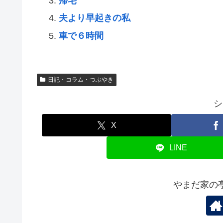
帰宅
夫より早起きの私
車で６時間
日記・コラム・つぶやき
シ
X
LINE
やまだ家の