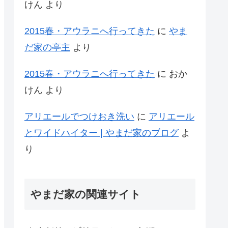
けん
より
2015春・アウラニへ行ってきた
に
やま
だ家の亭主
より
2015春・アウラニへ行ってきた
に
おか
けん
より
アリエールでつけおき洗い
に
アリエール
とワイドハイター | やまだ家のブログ
よ
り
やまだ家の関連サイト