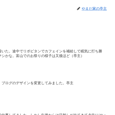
やまだ家の亭主
着いた。途中でリポビタンでカフェインを補給して眠気に打ち勝
マシかな。富山でのお祭りの様子は又後ほど（亭主）
、ブログのデザインを変更してみました。亭主
で仕事してました、しかし午後からは日射しが出てきて夕方にはい