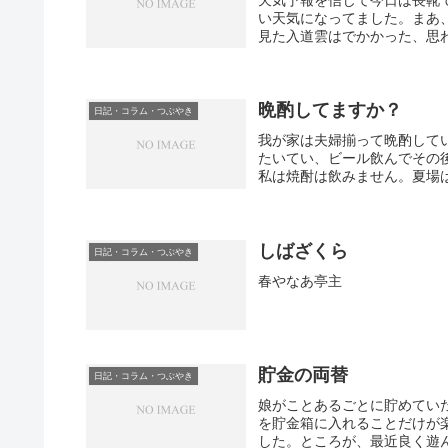
い天気になってました。まあ
見た入道雲はでかかった、思
晩酌してますか？
日記・コラム・つぶやき
我が家は夫婦揃って晩酌して
たいてい、ビール飲んでその
私は焼酎は飲みません。夏場は
しばざくら
日記・コラム・つぶやき
春やなあ亭主
貯金の両替
日記・コラム・つぶやき
娘がことあるごとに貯めてい
を貯金箱に入れることだけが
した。ところが、最近良く遊ん