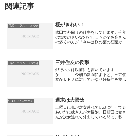
関連記事
桜がきれい！
日記・コラム・つぶやき
吹田で外回りの仕事をしています。今年
の気候のせいなのでしょうか？お客さん
の多くの方が「今年は桜の葉の紅葉がき
れいだ！」「今まではあまり気付かなか
ったが意外と桜っていいねえ」との声を
多く聞きました。吹田ではほとんど桜の
葉は散ってしまいましたが...
三井住友の反撃
日記・コラム・つぶやき
銀行ネタは以前にも書いています
が、、、、今朝の新聞によると、三井住
友がＵＦＪに対してかなり好条件を提示
したとか。見方によっては東京三菱の条
件よりいいらしい。三井住友はなんとし
てでも、ＵＦＪと合併したいのかなあ。
この三行で今のところ得してるの...
週末は大掃除
住まい・インテリア
土曜日は私が次女連れてUSJに行ってる
あいだに嫁さんが大掃除。日曜日は嫁さ
んが次女連れて外出している間に、私が
前日嫁さんがやり残した事を箇条書きに
した指令書に基づいて大掃除の続きをし
ていました。我が家では、半年に一度く