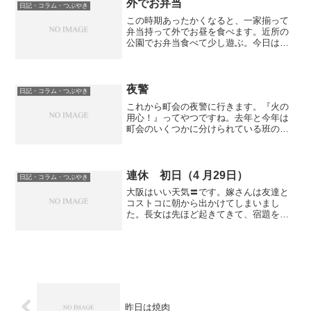
らいは実施される大掃除...
外でお弁当
日記・コラム・つぶやき
この時期あったかくなると、一家揃って
弁当持って外でお昼を食べます。近所の
公園でお弁当食べて少し遊ぶ。今日はそ
の後1駅向こうのダイエーまで散歩がてら
歩いて行ってお買い物。帰りはちょっと
疲れたので、電車に乗って帰宅。この時
期はこんなパターンの休...
夜警
日記・コラム・つぶやき
これから町会の夜警に行きます。『火の
用心！』ってやつですね。去年と今年は
町会のいくつかに分けられている班の班
長なんです。七軒の班の班長で二年任
期。14年に一回回ってくる勘定です。今
年度で終わりなので、頑張って夜警をし
てきます。亭主
連休 初日（4 月29日）
日記・コラム・つぶやき
大阪はいい天気〓です。嫁さんは友達と
コストコに朝から出かけてしまいまし
た。長女は先ほど起きてきて、宿題をや
り始めました。私は嫁さんからの指令に
従い、スーパーで買い物して、洗濯干し
て、布団も干して、今は次女と近所の公
園に来てます。昼御飯は豚吉...
昨日は焼肉