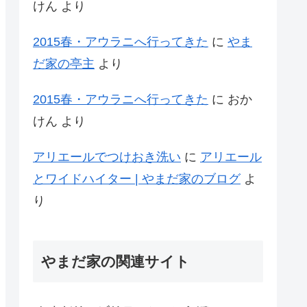
けん
より
2015春・アウラニへ行ってきた
に
やま
だ家の亭主
より
2015春・アウラニへ行ってきた
に
おか
けん
より
アリエールでつけおき洗い
に
アリエール
とワイドハイター | やまだ家のブログ
よ
り
やまだ家の関連サイト