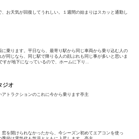
で、お天気が回復してうれしい。１週間の始まりはスカッと通勤し
両に乗ります。平日なら、最寄り駅から同じ車両から乗り込む人の
れが同じなら、同じ駅で降りる人の顔ぶれも同じ事が多いと思いま
ですが地下になっているので、ホームに下り...
タジオ
いアトラクションのこれに今から乗ります亭主
、窓を開けられなかったから、今シーズン初めてエアコンを使っ
の季節は電気代も気温とともに上昇します。亭主