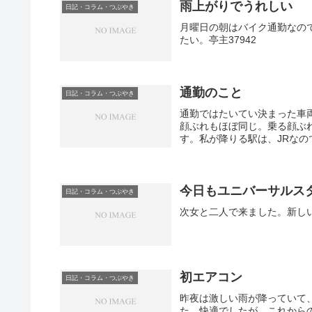
雨上がりでうれしい
日記・コラム・つぶやき
月曜日の朝はバイク通勤なの
たい。亭主37942
通勤のこと
日記・コラム・つぶやき
通勤ではたいてい決まった車
顔ぶれもほぼ同じ。乗る顔ぶ
す。私が降りる駅は、JRなの
今日もユニバーサルス
日記・コラム・つぶやき
次女と二人で来ました。新し
初エアコン
日記・コラム・つぶやき
昨夜は激しい雨が降っていて
た。快適でしたが、これから