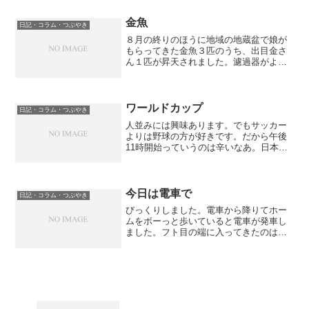
招いていただいてます。ここ５年か６年
くらい連続してお呼ばれ...
金魚
日記・コラム・つぶやき
８月の終りのほうに地域の地蔵盆で娘が
もらってきた金魚３匹のうち、出目金さ
ん１匹が昇天されました。濾過器がよく
なかったみたいです。水の濁りがひどか
ったからね。今日近所のコーナンに出か
けて、カルキ抜きと濾過器を買いまし
た。はじめは砂も入れていた...
ワールドカップ
日記・コラム・つぶやき
人並みには興味あります。でもサッカー
よりは野球の方が好きです。だから午後
11時開始っていうのは辛いなあ。日本時
間で昼間なら、お客さんの家で見れるの
になあ。夜かあ、辛いなあ。どうしよう
かなあ？亭主
今日は電車で
日記・コラム・つぶやき
びっくりしました。電車から降りてホー
ムをボーっと歩いていると電車が発車し
ました。フト目の端に入ってきたのは、
降り遅れた人が列車の扉に挟まっている
瞬間えーーーーっ 電車もう動いてる
デーーとマジで思いました。でもよくみ
ると、本物ではなく列車広...