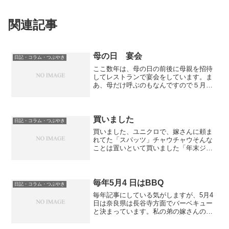
関連記事
母の日 宴会
日記・コラム・つぶやき
ここ数年は、母の日の前後に母親を招待
してレストランで宴会をしています。ま
あ、母だけ呼ぶのもなんですので５月が
誕生日の父も呼び私達一家と両親で宴会
をするのが、５月の連休後半の行事にな
りつつあります。私は兄弟が多く、私を
含め５人きょうだい。この...
買いました
日記・コラム・つぶやき
買いました、ユニクロで、嫁さんに頼ま
れてた「スパッツ」チャウチャウそんな
ことは置いといて買いました「年末ジャ
ンボ宝くじ」これで年末までの期間を億
万長者気分ですごすことが出来ます。１
等賞が当たれば仕事しなくても生活でき
る。はっははユニクロにも...
毎年5月4 日はBBQ
日記・コラム・つぶやき
毎年記事にしている気がしますが、5月4
日は奈良県は長谷寺方面でバーベキュー
と決まっています。私の弟の嫁さんの妹
の嫁ぎ先が長谷寺の近くにあって、そこ
の豪邸で開催されるバーベキューに毎年