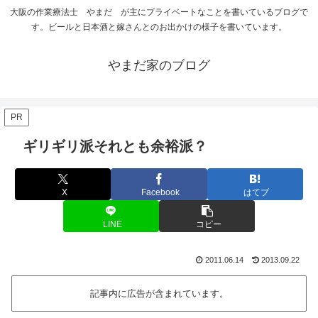
大阪の作業療法士 やまだ が主にプライベートなことを書いているブログで
す。ビールと日本酒と嫁さんとのお出かけの様子を書いています。
やまだ家のブログ
PR
ギリギリ派それとも余裕派？
X
Facebook
はてブ
LINE
コピー
2011.06.14
2013.09.22
記事内に広告が含まれています。